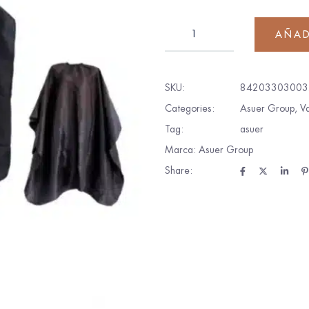
AÑAD
SKU:
84203303003
Categories:
Asuer Group
,
Va
Tag:
asuer
Marca:
Asuer Group
Share: