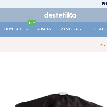
EN
New
NOVEDADES
REBAJAS
MANICURA
PELUQUER
Inicio