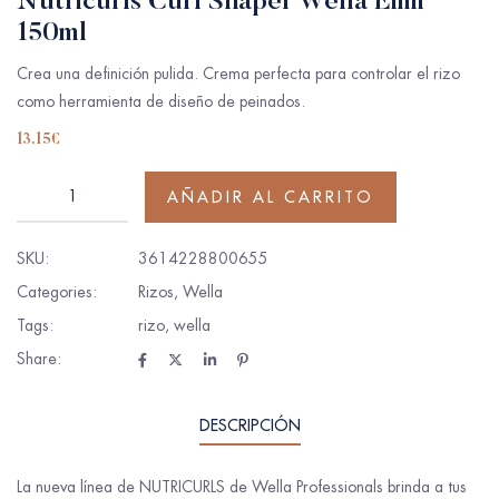
Nutricurls Curl Shaper Wella Eimi
150ml
Crea una definición pulida. Crema perfecta para controlar el rizo
como herramienta de diseño de peinados.
13.15
€
AÑADIR AL CARRITO
SKU:
3614228800655
Categories:
Rizos
,
Wella
Tags:
rizo
,
wella
Share:
DESCRIPCIÓN
La nueva línea de NUTRICURLS de Wella Professionals brinda a tus