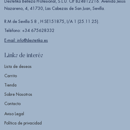
Destetika Belleza Profesional, S.L.U. CIF B24812216. Avenida Jesús
Nazareno, 4, 41730, Las Cabezas de San Juan, Sevilla.
R.M de Sevilla S 8 , H SE151875, I/A 1 (25.11.25).
Teléfono: +34 675628332
E-mail: info@destetika.es
Links de interés
Lista de deseos
Carrito
Tienda
Sobre Nosotros
Contacto
Aviso Legal
Política de privacidad