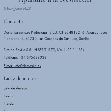
Apúntate a la Newsletter
[sibwp_form id=3]
Contacto
Destetika Belleza Profesional, S.L.U. CIF B24812216. Avenida Jesús
Nazareno, 4, 41730, Las Cabezas de San Juan, Sevilla.
R.M de Sevilla S 8 , H SE151875, I/A 1 (25.11.25).
Teléfono: +34 675628332
E-mail: info@destetika.es
Links de interés
Lista de deseos
Carrito
Tienda