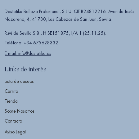
Destetika Belleza Profesional, S.L.U. CIF B24812216. Avenida Jesús
Nazareno, 4, 41730, Las Cabezas de San Juan, Sevilla.
R.M de Sevilla S 8 , H SE151875, I/A 1 (25.11.25).
Teléfono: +34 675628332
E-mail: info@destetika.es
Links de interés
Lista de deseos
Carrito
Tienda
Sobre Nosotros
Contacto
Aviso Legal