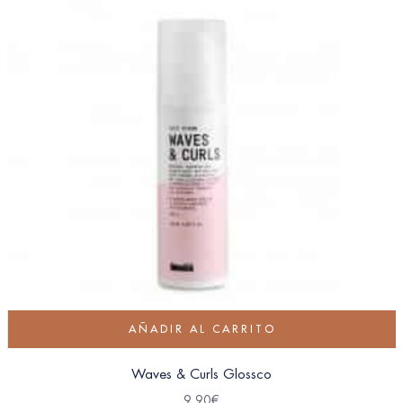
AÑADIR AL CARRITO
Waves & Curls Glossco
9.90
€