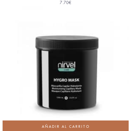
7.70
€
AÑADIR AL CARRITO