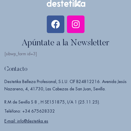
Apúntate a la Newsletter
[sibwp_form id=3]
Contacto
Destetika Belleza Profesional, S.L.U. CIF B24812216. Avenida Jesús
Nazareno, 4, 41730, Las Cabezas de San Juan, Sevilla.
R.M de Sevilla S 8 , H SE151875, I/A 1 (25.11.25).
Teléfono: +34 675628332
E-mail: info@destetika.es