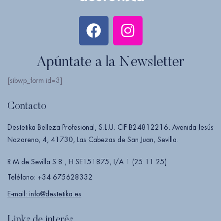
Apúntate a la Newsletter
[sibwp_form id=3]
Contacto
Destetika Belleza Profesional, S.L.U. CIF B24812216. Avenida Jesús
Nazareno, 4, 41730, Las Cabezas de San Juan, Sevilla.
R.M de Sevilla S 8 , H SE151875, I/A 1 (25.11.25).
Teléfono: +34 675628332
E-mail: info@destetika.es
Links de interés