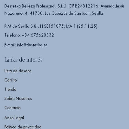
Destetika Belleza Profesional, S.L.U. CIF B24812216. Avenida Jesús
Nazareno, 4, 41730, Las Cabezas de San Juan, Sevilla.
R.M de Sevilla S 8 , H SE151875, I/A 1 (25.11.25).
Teléfono: +34 675628332
E-mail: info@destetika.es
Links de interés
Lista de deseos
Carrito
Tienda
Sobre Nosotros
Contacto
Aviso Legal
Política de privacidad