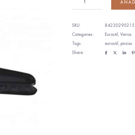
AÑAD
SKU:
84230290215
Categories:
Eurostil
,
Varios
Tags:
eurostil
,
pinzas
Share: