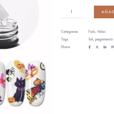
AÑAD
Categories:
Foils
,
Velac
Tags:
foil
,
pegamento
Share: