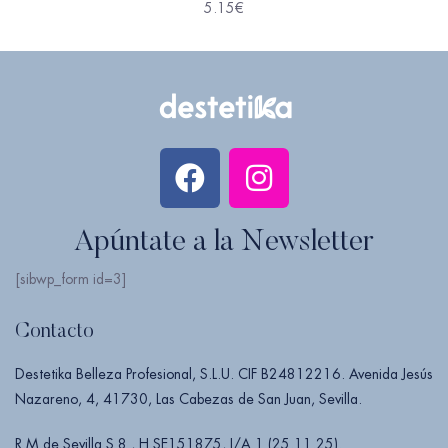
5.15
€
Apúntate a la Newsletter
[sibwp_form id=3]
Contacto
Destetika Belleza Profesional, S.L.U. CIF B24812216. Avenida Jesús
Nazareno, 4, 41730, Las Cabezas de San Juan, Sevilla.
R.M de Sevilla S 8 , H SE151875, I/A 1 (25.11.25).