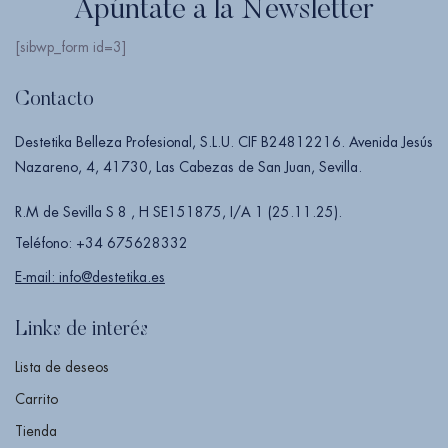
Apúntate a la Newsletter
[sibwp_form id=3]
Contacto
Destetika Belleza Profesional, S.L.U. CIF B24812216. Avenida Jesús
Nazareno, 4, 41730, Las Cabezas de San Juan, Sevilla.
R.M de Sevilla S 8 , H SE151875, I/A 1 (25.11.25).
Teléfono: +34 675628332
E-mail: info@destetika.es
Links de interés
Lista de deseos
Carrito
Tienda