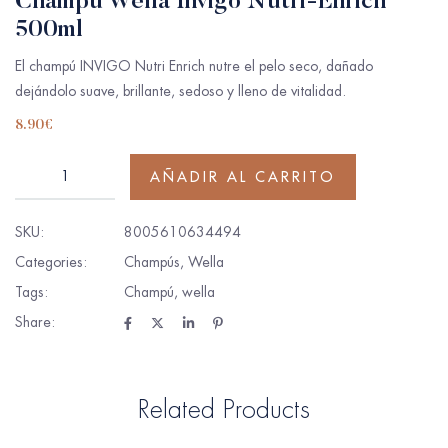
Champú Wella Invigo Nutri-Enrich
500ml
El champú INVIGO Nutri Enrich nutre el pelo seco, dañado
dejándolo suave, brillante, sedoso y lleno de vitalidad.
8.90
€
AÑADIR AL CARRITO
SKU:
8005610634494
Categories:
Champús
,
Wella
Tags:
Champú
,
wella
Share:
Related Products