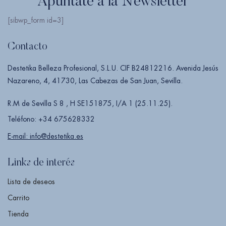
Apúntate a la Newsletter
[sibwp_form id=3]
Contacto
Destetika Belleza Profesional, S.L.U. CIF B24812216. Avenida Jesús
Nazareno, 4, 41730, Las Cabezas de San Juan, Sevilla.
R.M de Sevilla S 8 , H SE151875, I/A 1 (25.11.25).
Teléfono: +34 675628332
E-mail: info@destetika.es
Links de interés
Lista de deseos
Carrito
Tienda