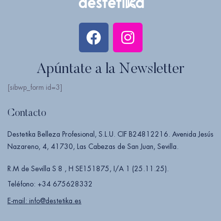
Apúntate a la Newsletter
[sibwp_form id=3]
Contacto
Destetika Belleza Profesional, S.L.U. CIF B24812216. Avenida Jesús
Nazareno, 4, 41730, Las Cabezas de San Juan, Sevilla.
R.M de Sevilla S 8 , H SE151875, I/A 1 (25.11.25).
Teléfono: +34 675628332
E-mail: info@destetika.es