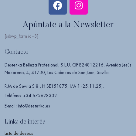
Apúntate a la Newsletter
[sibwp_form id=3]
Contacto
Destetika Belleza Profesional, S.L.U. CIF B24812216. Avenida Jesús
Nazareno, 4, 41730, Las Cabezas de San Juan, Sevilla.
R.M de Sevilla S 8 , H SE151875, I/A 1 (25.11.25).
Teléfono: +34 675628332
E-mail: info@destetika.es
Links de interés
Lista de deseos