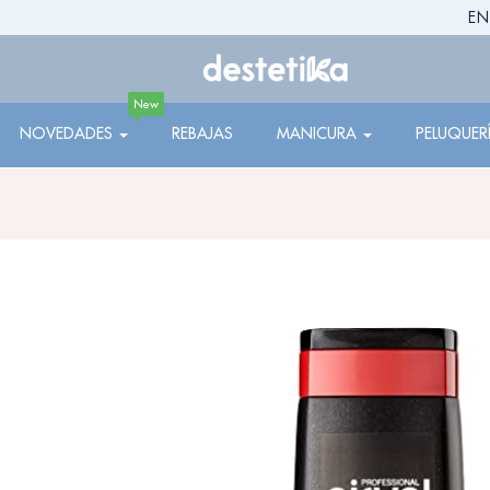
EN
New
NOVEDADES
REBAJAS
MANICURA
PELUQUER