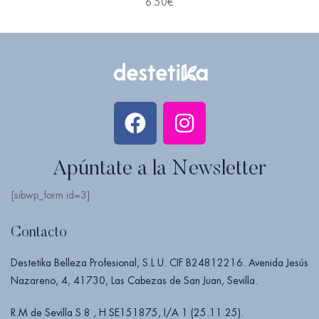
6.50
€
Apúntate a la Newsletter
[sibwp_form id=3]
Contacto
Destetika Belleza Profesional, S.L.U. CIF B24812216. Avenida Jesús
Nazareno, 4, 41730, Las Cabezas de San Juan, Sevilla.
R.M de Sevilla S 8 , H SE151875, I/A 1 (25.11.25).