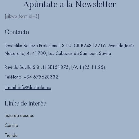
Apúntate a la Newsletter
[sibwp_form id=3]
Contacto
Destetika Belleza Profesional, S.L.U. CIF B24812216. Avenida Jesús
Nazareno, 4, 41730, Las Cabezas de San Juan, Sevilla.
R.M de Sevilla S 8 , H SE151875, I/A 1 (25.11.25).
Teléfono: +34 675628332
E-mail: info@destetika.es
Links de interés
Lista de deseos
Carrito
Tienda