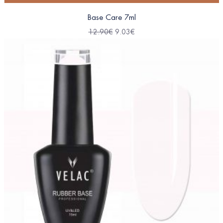
Base Care 7ml
12.90
€
9.03
€