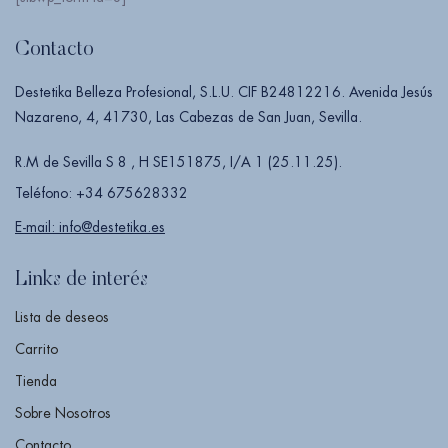
Contacto
Destetika Belleza Profesional, S.L.U. CIF B24812216. Avenida Jesús
Nazareno, 4, 41730, Las Cabezas de San Juan, Sevilla.
R.M de Sevilla S 8 , H SE151875, I/A 1 (25.11.25).
Teléfono: +34 675628332
E-mail: info@destetika.es
Links de interés
Lista de deseos
Carrito
Tienda
Sobre Nosotros
Contacto