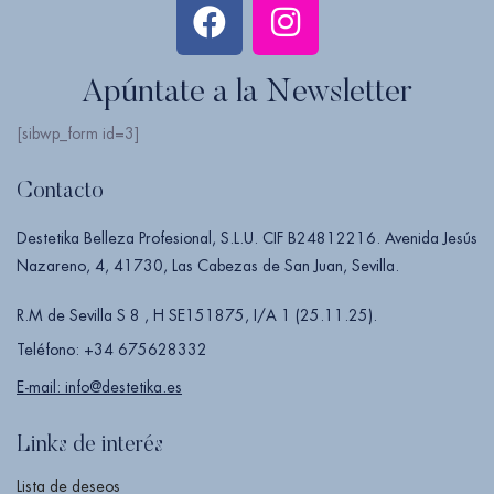
Apúntate a la Newsletter
[sibwp_form id=3]
Contacto
Destetika Belleza Profesional, S.L.U. CIF B24812216. Avenida Jesús
Nazareno, 4, 41730, Las Cabezas de San Juan, Sevilla.
R.M de Sevilla S 8 , H SE151875, I/A 1 (25.11.25).
Teléfono: +34 675628332
E-mail: info@destetika.es
Links de interés
Lista de deseos