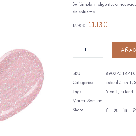
Su fórmula inteligente, enriquecid
sin esfuerzo.
11.13
€
15.90
€
AÑAD
SKU:
89027514710
Categories:
Extend 5 en 1
,
Tags:
5 en 1
,
Extend
Marca:
Semilac
Share: