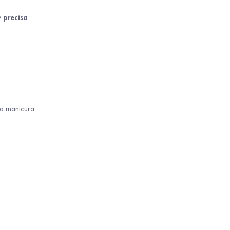
precisa
y
.
a manicura: