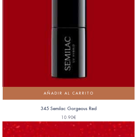
AÑADIR AL CARRITO
345 Semilac Gorgeous Red
10.90
€