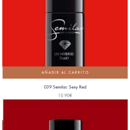
AÑADIR AL CARRITO
039 Semilac Sexy Red
10.90
€