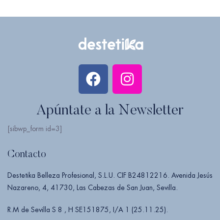
Apúntate a la Newsletter
[sibwp_form id=3]
Contacto
Destetika Belleza Profesional, S.L.U. CIF B24812216. Avenida Jesús
Nazareno, 4, 41730, Las Cabezas de San Juan, Sevilla.
R.M de Sevilla S 8 , H SE151875, I/A 1 (25.11.25).