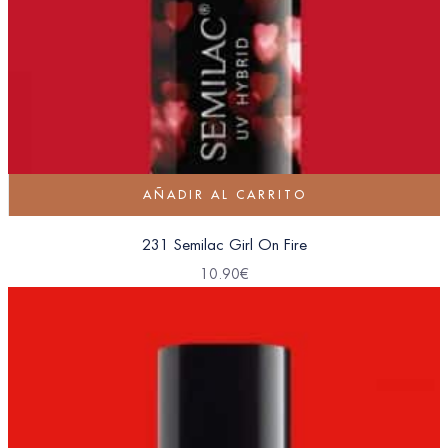
AÑADIR AL CARRITO
231 Semilac Girl On Fire
10.90
€