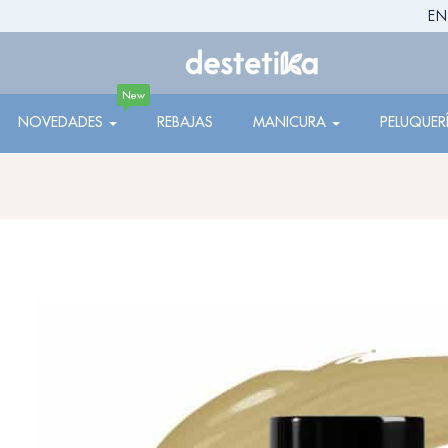
EN
New
NOVEDADES
REBAJAS
MANICURA
PELUQUER