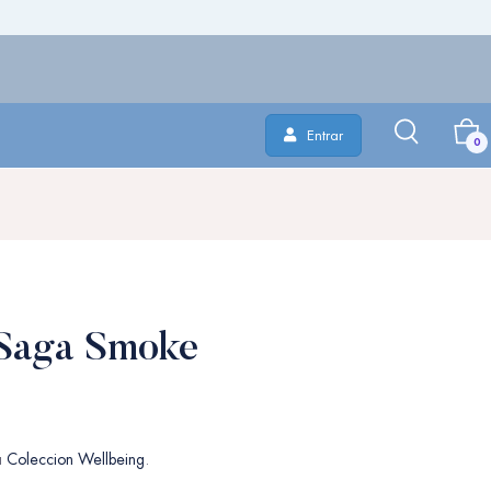
Entrar
0
 Saga Smoke
a
Coleccion Wellbeing
.