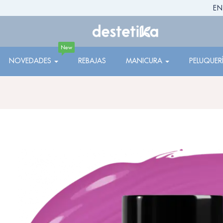
EN
New
NOVEDADES
REBAJAS
MANICURA
PELUQUER