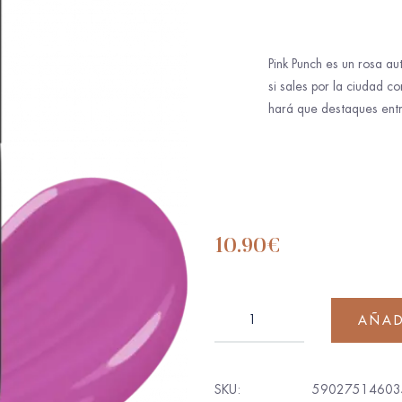
Pink Punch es un rosa aut
si sales por la ciudad c
hará que destaques entre
10.90
€
AÑAD
SKU:
59027514603