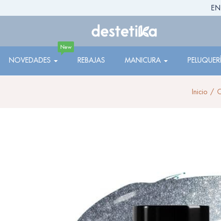
EN
New
NOVEDADES
REBAJAS
MANICURA
PELUQUER
Inicio