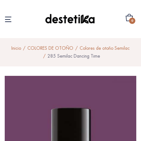
0
Inicio
COLORES DE OTOÑO
Colores de otoño Semilac
285 Semilac Dancing Time