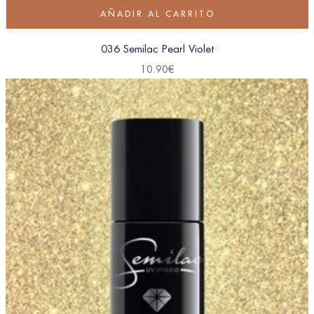
AÑADIR AL CARRITO
036 Semilac Pearl Violet
10.90
€