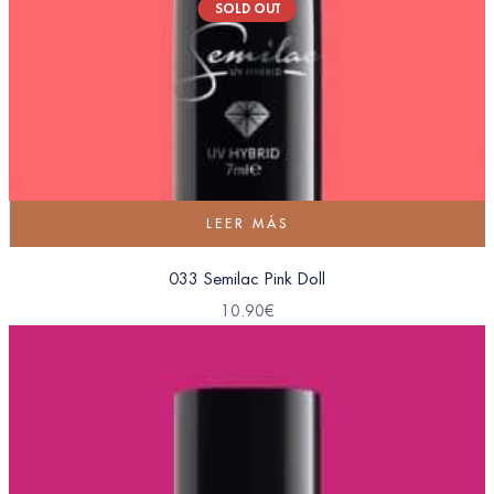
SOLD OUT
LEER MÁS
033 Semilac Pink Doll
10.90
€