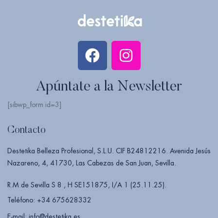
Apúntate a la Newsletter
[sibwp_form id=3]
Contacto
Destetika Belleza Profesional, S.L.U. CIF B24812216. Avenida Jesús
Nazareno, 4, 41730, Las Cabezas de San Juan, Sevilla.
R.M de Sevilla S 8 , H SE151875, I/A 1 (25.11.25).
Teléfono: +34 675628332
E-mail: info@destetika.es