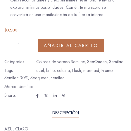
Olas reconfortantes y cielo sin límites: este tono te invita a
explorar infinitas posibilidades. Con él, tu manicura se
convertirá en una manifestación de tu fuerza interna.
10.90
€
AÑADIR AL CARRITO
Categories:
Colores de verano Semilac
,
SeaQueen
,
Semilac
Tags:
azul
,
brillo
,
celeste
,
Flash
,
mermaid
,
Promo
Semilac 30%
,
Seaqueen
,
semilac
Marca:
Semilac
Share:
DESCRIPCIÓN
AZUL CLARO