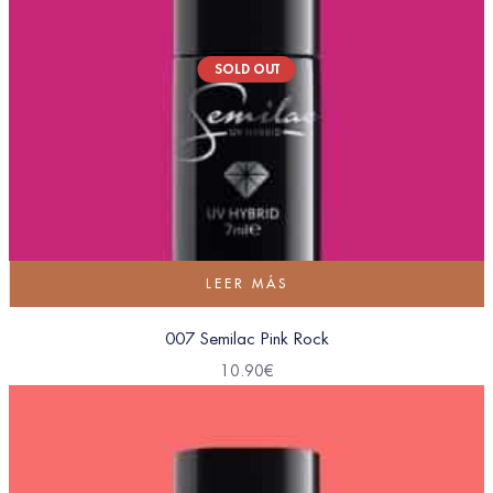
SOLD OUT
LEER MÁS
007 Semilac Pink Rock
10.90
€