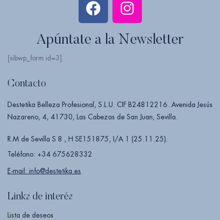
Apúntate a la Newsletter
[sibwp_form id=3]
Contacto
Destetika Belleza Profesional, S.L.U. CIF B24812216. Avenida Jesús
Nazareno, 4, 41730, Las Cabezas de San Juan, Sevilla.
R.M de Sevilla S 8 , H SE151875, I/A 1 (25.11.25).
Teléfono: +34 675628332
E-mail: info@destetika.es
Links de interés
Lista de deseos