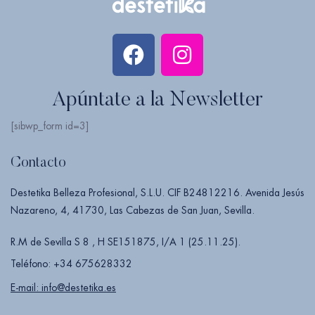
Apúntate a la Newsletter
[sibwp_form id=3]
Contacto
Destetika Belleza Profesional, S.L.U. CIF B24812216. Avenida Jesús
Nazareno, 4, 41730, Las Cabezas de San Juan, Sevilla.
R.M de Sevilla S 8 , H SE151875, I/A 1 (25.11.25).
Teléfono: +34 675628332
E-mail: info@destetika.es