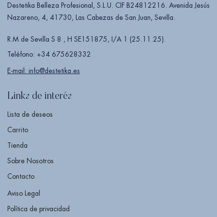
Destetika Belleza Profesional, S.L.U. CIF B24812216. Avenida Jesús
Nazareno, 4, 41730, Las Cabezas de San Juan, Sevilla.
R.M de Sevilla S 8 , H SE151875, I/A 1 (25.11.25).
Teléfono: +34 675628332
E-mail: info@destetika.es
Links de interés
Lista de deseos
Carrito
Tienda
Sobre Nosotros
Contacto
Aviso Legal
Política de privacidad