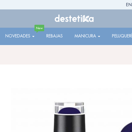
EN
New
NOVEDADES
REBAJAS
MANICURA
PELUQUER