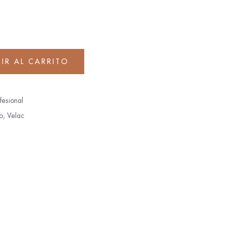
IR AL CARRITO
fesional
o
,
Velac