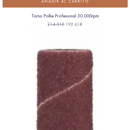
AÑADIR AL CARRITO
Torno Pollie Profesional 30.000rpm
214.01
€
192.61
€