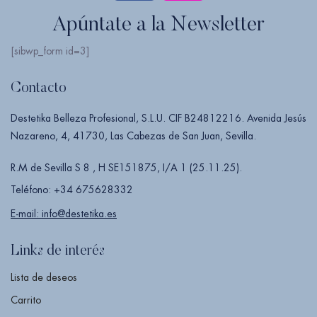
Apúntate a la Newsletter
[sibwp_form id=3]
Contacto
Destetika Belleza Profesional, S.L.U. CIF B24812216. Avenida Jesús
Nazareno, 4, 41730, Las Cabezas de San Juan, Sevilla.
R.M de Sevilla S 8 , H SE151875, I/A 1 (25.11.25).
Teléfono: +34 675628332
E-mail: info@destetika.es
Links de interés
Lista de deseos
Carrito