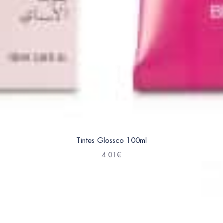
Tintes Glossco 100ml
4.01
€