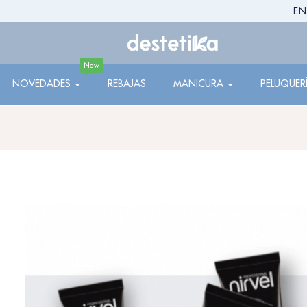
EN
New
NOVEDADES
REBAJAS
MANICURA
PELUQUER