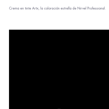
Crema en tinte Artx, la coloración estrella de Nirvel Professional.