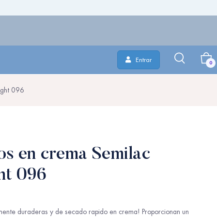
Entrar
0
ight 096
os en crema Semilac
ht 096
ente duraderas y de secado rapido en crema! Proporcionan un