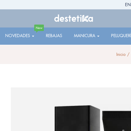
EN
New
NOVEDADES
REBAJAS
MANICURA
PELUQUER
Inicio