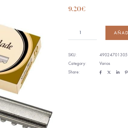
9.20
€
AÑAD
SKU:
49024701305
Category:
Varios
Share: