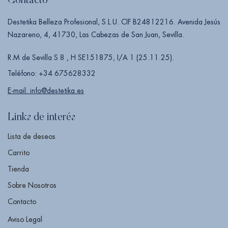
Contacto
Destetika Belleza Profesional, S.L.U. CIF B24812216. Avenida Jesús
Nazareno, 4, 41730, Las Cabezas de San Juan, Sevilla.
R.M de Sevilla S 8 , H SE151875, I/A 1 (25.11.25).
Teléfono: +34 675628332
E-mail: info@destetika.es
Links de interés
Lista de deseos
Carrito
Tienda
Sobre Nosotros
Contacto
Aviso Legal