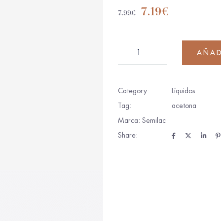
7.19
€
7.99
€
AÑAD
Category:
Líquidos
Tag:
acetona
Marca:
Semilac
Share: