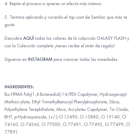
4. Repite el proceso si quieres un efecto más intenso.
5. Termina aplicando y curando el top coat de Semilac que más te
guste.
Descubre
AQUÍ
todos los colores de la colección GALAXY FLASH y
con la Colección completa ¡tienes recibe el imán de regalo!
Síguenos en
INSTAGRAM
para conocer todas las novedades.
INGREDIENTES:
Bis-HPMA Poly(1,4-Butanediol)-14/IPDI Copolymer, Hydroxypropyl
Methacrylate, Ethyl Trimethylbenzoyl Phenylphosphinate, Silica,
Polyethylene Terephthalate, Mica, Acrylates Copolymer, Tin Oxide,
BHT, p-Hydroxyanisole, (+/-) CI 12490, CI 15880, CI 19140, CI
74160, CI 74260, CI 77000, CI 77491, CI 77492, CI 77499, CI
77891.