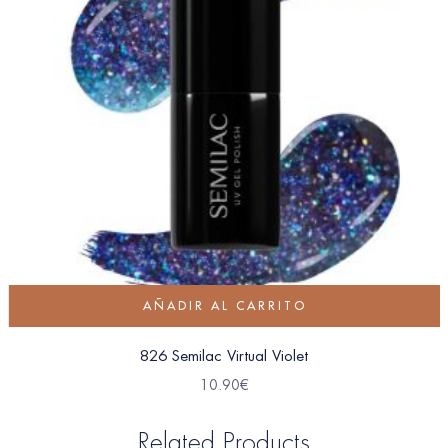
AÑADIR AL CARRITO
826 Semilac Virtual Violet
10.90
€
Related Products