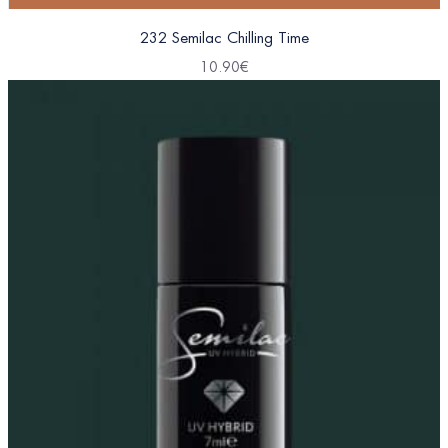
232 Semilac Chilling Time
10.90
€