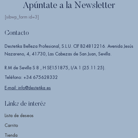
Apúntate a la Newsletter
[sibwp_form id=3]
Contacto
Destetika Belleza Profesional, S.L.U. CIF B24812216. Avenida Jesús
Nazareno, 4, 41730, Las Cabezas de San Juan, Sevilla.
R.M de Sevilla S 8 , H SE151875, I/A 1 (25.11.25).
Teléfono: +34 675628332
E-mail: info@destetika.es
Links de interés
Lista de deseos
Carrito
Tienda