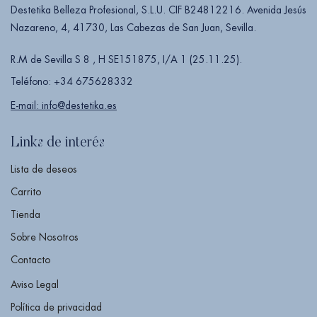
Destetika Belleza Profesional, S.L.U. CIF B24812216. Avenida Jesús
Nazareno, 4, 41730, Las Cabezas de San Juan, Sevilla.
R.M de Sevilla S 8 , H SE151875, I/A 1 (25.11.25).
Teléfono: +34 675628332
E-mail: info@destetika.es
Links de interés
Lista de deseos
Carrito
Tienda
Sobre Nosotros
Contacto
Aviso Legal
Política de privacidad