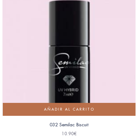
AÑADIR AL CARRITO
032 Semilac Biscuit
10.90
€