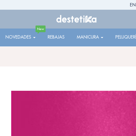
EN
New
NOVEDADES
REBAJAS
MANICURA
PELUQUER