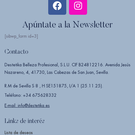
Apúntate a la Newsletter
[sibwp_form id=3]
Contacto
Destetika Belleza Profesional, S.L.U. CIF B24812216. Avenida Jesús
Nazareno, 4, 41730, Las Cabezas de San Juan, Sevilla.
R.M de Sevilla S 8 , H SE151875, I/A 1 (25.11.25).
Teléfono: +34 675628332
E-mail: info@destetika.es
Links de interés
Lista de deseos