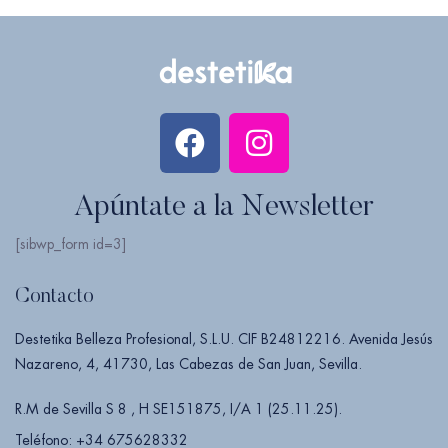
Apúntate a la Newsletter
[sibwp_form id=3]
Contacto
Destetika Belleza Profesional, S.L.U. CIF B24812216. Avenida Jesús
Nazareno, 4, 41730, Las Cabezas de San Juan, Sevilla.
R.M de Sevilla S 8 , H SE151875, I/A 1 (25.11.25).
Teléfono: +34 675628332