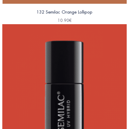
132 Semilac Orange Lollipop
10.90
€