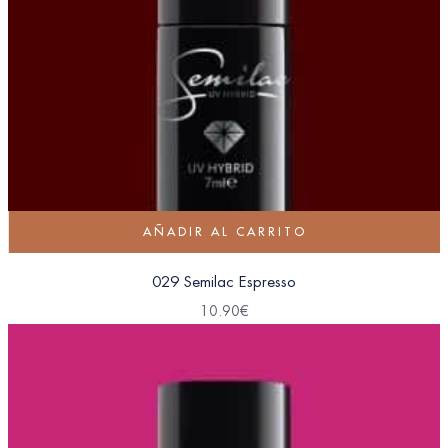
AÑADIR AL CARRITO
029 Semilac Espresso
10.90
€