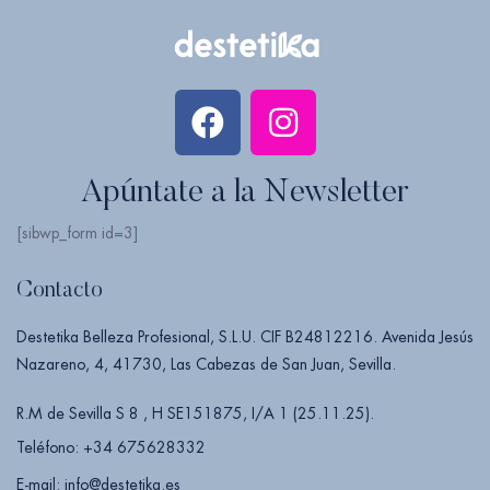
Apúntate a la Newsletter
[sibwp_form id=3]
Contacto
Destetika Belleza Profesional, S.L.U. CIF B24812216. Avenida Jesús
Nazareno, 4, 41730, Las Cabezas de San Juan, Sevilla.
R.M de Sevilla S 8 , H SE151875, I/A 1 (25.11.25).
Teléfono: +34 675628332
E-mail: info@destetika.es