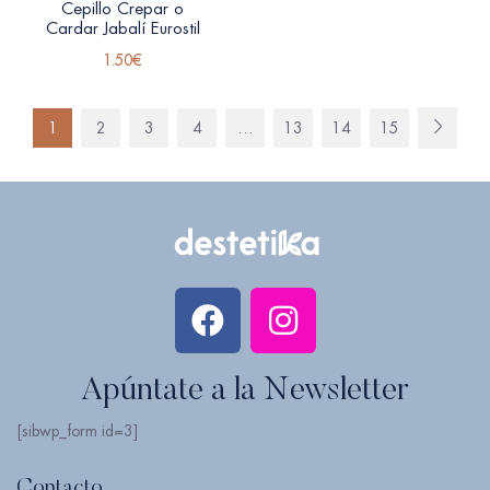
Cepillo Crepar o
Cardar Jabalí Eurostil
1.50
€
1
2
3
4
…
13
14
15
Apúntate a la Newsletter
[sibwp_form id=3]
Contacto