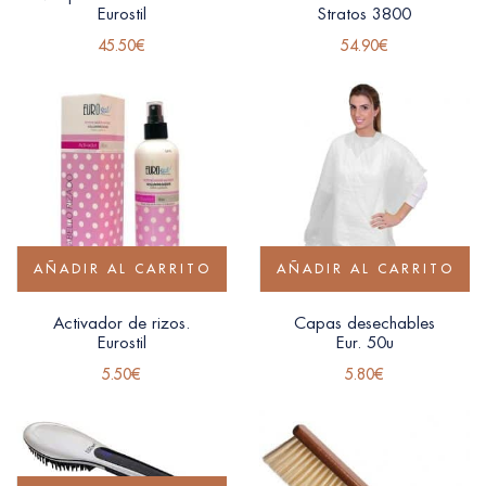
Eurostil
Stratos 3800
45.50
€
54.90
€
AÑADIR AL CARRITO
AÑADIR AL CARRITO
Activador de rizos.
Capas desechables
Eurostil
Eur. 50u
5.50
€
5.80
€