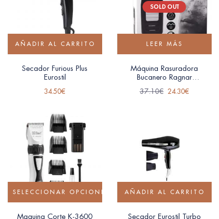
SOLD OUT
AÑADIR AL CARRITO
LEER MÁS
Secador Furious Plus
Máquina Rasuradora
Eurostil
Bucanero Ragnar
Eurostil
34.50
€
37.10
€
24.30
€
SELECCIONAR OPCIONES
AÑADIR AL CARRITO
Maquina Corte K-3600
Secador Eurostil Turbo